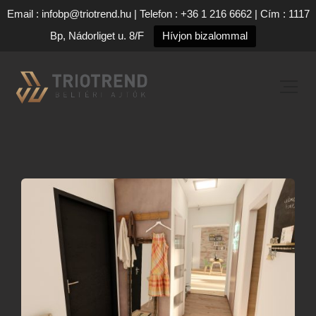
Email : infobp@triotrend.hu | Telefon : +36 1 216 6662 | Cím : 1117
Bp, Nádorliget u. 8/F
Hívjon bizalommal