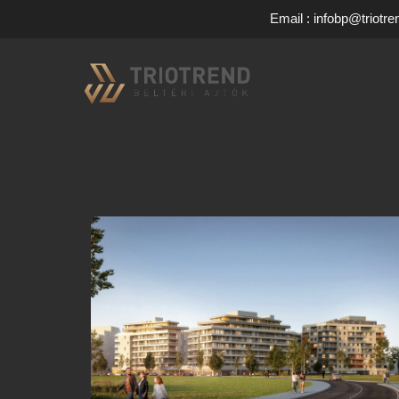
Email : infobp@triotre